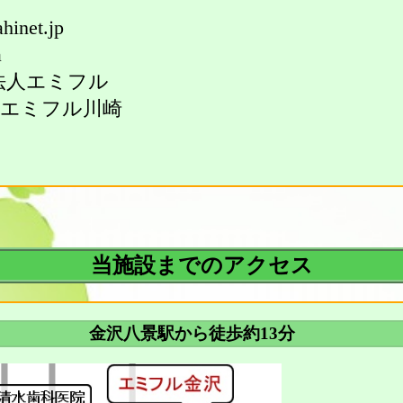
ahinet.jp
a
法人エミフル
型エミフル川崎
当施設までのアクセス
金沢八景駅から徒歩約13分