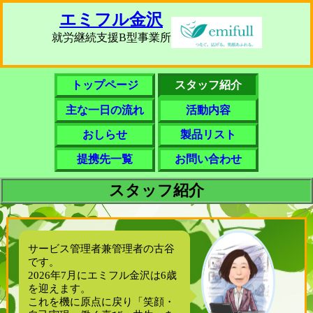
エミフル金沢
就労継続支援B型事業所
トップページ
スタッフ紹介
主な一日の流れ
活動内容
おしらせ
製品リスト
提携先一覧
お問い合わせ
スタッフ紹介
サービス管理者兼管理者の古谷
です。
2026年7月にエミフル金沢は6歳
を迎えます。
これを機に原点に戻り「笑顔・