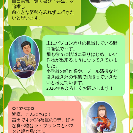
自己実現・働く喜び・共生」を
追求し
前向きな姿勢を忘れずに行きた
いと思います。
主にパソコン周りの担当している野
口隆弘で～す。
畑も徐々に軌道に乗りはじめ、いい
作物が出来るようになってきていま
した。
小学校の軽作業や、プール清掃など
引き続き外の作業で頑張っていきた
いと考えています。
2026年もよろしくお願いします！
🌻2026年🌻
皆様、こんにちは！
當田です(^O^)蟹座のO型、好き
な食べ物はラ・フランスとパス
タと焼き鳥です。