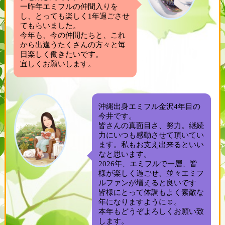
一昨年エミフルの仲間入りを
し、とっても楽しく1年過ごさせ
てもらいました。
今年も、今の仲間たちと、これ
から出逢うたくさんの方々と毎
日楽しく働きたいです。
宜しくお願いします。
沖縄出身エミフル金沢4年目の
今井です。
皆さんの真面目さ、努力。継続
力にいつも感動させて頂いてい
ます。私もお支え出来るといい
なと思います。
2026年、エミフルで一層、皆
様が楽しく過ごせ、並々エミフ
ルファンが増えると良いです
皆様にとって体調もよく素敵な
年になりますように☺。
本年もどうぞよろしくお願い致
します。